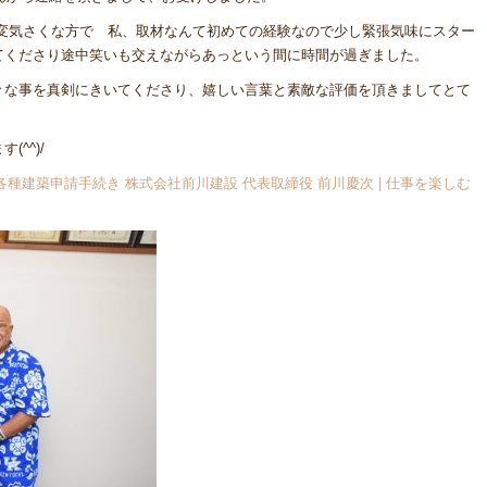
大変気さくな方で 私、取材なんて初めての経験なので少し緊張気味にスター
てくださり途中笑いも交えながらあっという間に時間が過ぎました。
々な事を真剣にきいてくださり、嬉しい言葉と素敵な評価を頂きましてとて
^^)/
各種建築申請手続き 株式会社前川建設 代表取締役 前川慶次 | 仕事を楽しむ
）