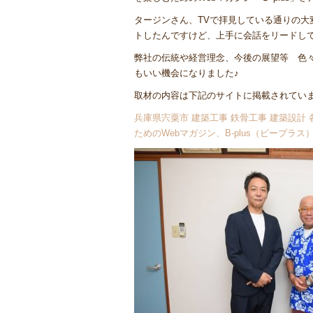
タージンさん、TVで拝見している通りの
トしたんですけど、上手に会話をリードし
弊社の伝統や経営理念、今後の展望等 色
もいい機会になりました♪
取材の内容は下記のサイトに掲載されています(
兵庫県宍粟市 建築工事 鉄骨工事 建築設計 
ためのWebマガジン、B-plus（ビープラス