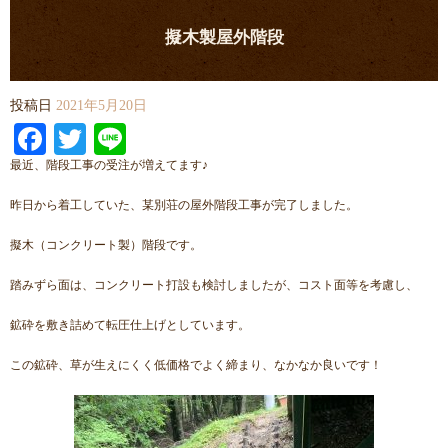
擬木製屋外階段
投稿日
2021年5月20日
Facebook
Twitter
Line
最近、階段工事の受注が増えてます♪
昨日から着工していた、某別荘の屋外階段工事が完了しました。
擬木（コンクリート製）階段です。
踏みずら面は、コンクリート打設も検討しましたが、コスト面等を考慮し、
鉱砕を敷き詰めて転圧仕上げとしています。
この鉱砕、草が生えにくく低価格でよく締まり、なかなか良いです！