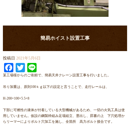
簡易ホイスト設置工事
投稿日
2021年5月6日
Facebook
Twitter
Line
某工場様からのご依頼で、簡易天井クレーン設置工事を行いました。
吊り加重は、原則100ｋｇ以下の設定と言うことで、走行レールは、
H-200×100×5.5×8
下部に可燃性の液体が付着している大型機械があるため、一切の火気工具は使
用していません。仮設の鋼製枠組み足場組立、墨出し、罫書の上 下穴処理か
らリーマーによりボルト穴加工を施し、全箇所 高力ボルト接合です。