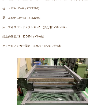
柱 □-125×125×6（STKR400）
梁 □-200×100×4.5（STKR400）
床 エキスパンドメタルXG-23（受け材L-50×50×4）
錆止め塗装JIS K-5674（ｸﾞﾚｰ色）
ケミカルアンカー固定 4-M20・L=200／柱1本