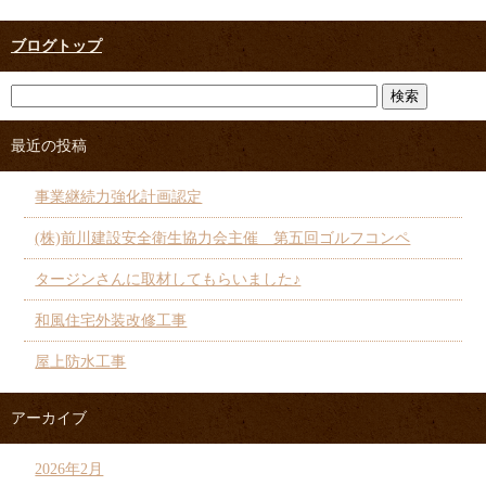
ブログトップ
最近の投稿
事業継続力強化計画認定
(株)前川建設安全衛生協力会主催 第五回ゴルフコンペ
タージンさんに取材してもらいました♪
和風住宅外装改修工事
屋上防水工事
アーカイブ
2026年2月