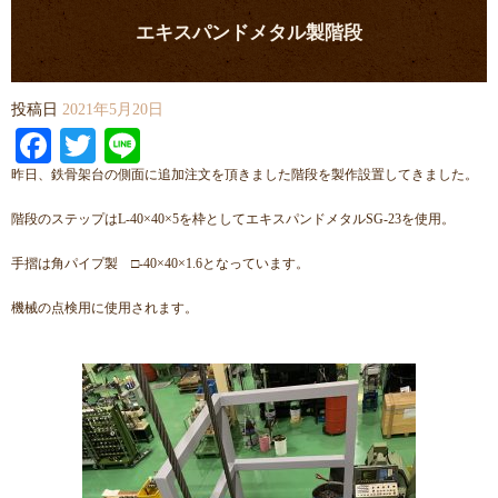
エキスパンドメタル製階段
投稿日
2021年5月20日
Facebook
Twitter
Line
昨日、鉄骨架台の側面に追加注文を頂きました階段を製作設置してきました。
階段のステップはL-40×40×5を枠としてエキスパンドメタルSG-23を使用。
手摺は角パイプ製 □-40×40×1.6となっています。
機械の点検用に使用されます。