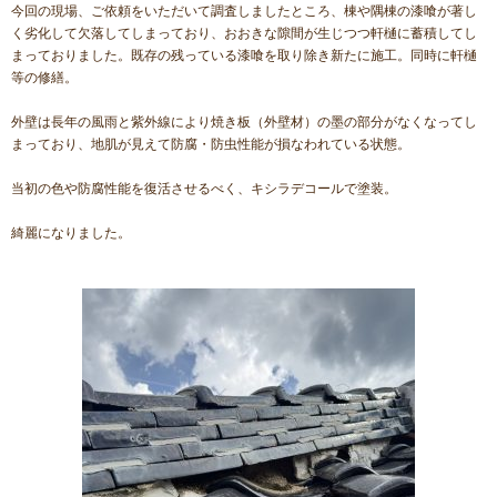
今回の現場、ご依頼をいただいて調査しましたところ、棟や隅棟の漆喰が著し
く劣化して欠落してしまっており、おおきな隙間が生じつつ軒樋に蓄積してし
まっておりました。既存の残っている漆喰を取り除き新たに施工。同時に軒樋
等の修繕。
外壁は長年の風雨と紫外線により焼き板（外壁材）の墨の部分がなくなってし
まっており、地肌が見えて防腐・防虫性能が損なわれている状態。
当初の色や防腐性能を復活させるべく、キシラデコールで塗装。
綺麗になりました。