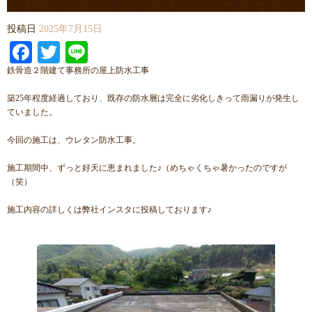
投稿日
2025年7月15日
Facebook
Twitter
Line
鉄骨造２階建て事務所の屋上防水工事
築25年程度経過しており、既存の防水層は完全に劣化しきって雨漏りが発生し
ていました。
今回の施工は、ウレタン防水工事。
施工期間中、ずっと好天に恵まれました♪（めちゃくちゃ暑かったのですが
（笑）
施工内容の詳しくは弊社インスタに投稿しております♪