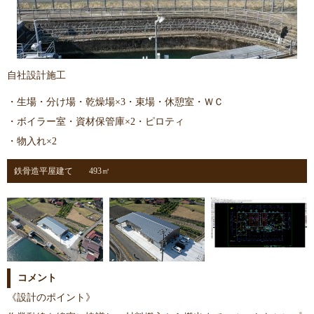
自社設計施工
・生場・分け場・乾燥場×3・束場・休憩室・ＷＣ
・ボイラー室・資材保管庫×2・ピロティ
・物入れ×2
鉄骨造平屋建て
493㎡
コメント
《設計のポイント》